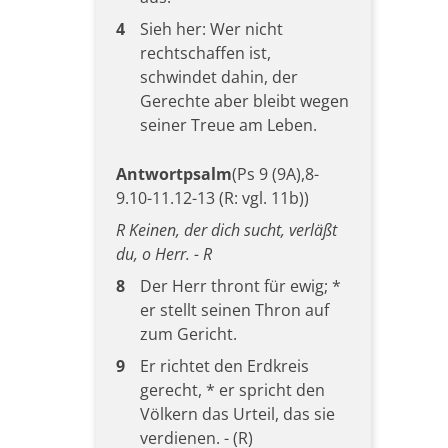
4
Sieh her: Wer nicht
rechtschaffen ist,
schwindet dahin, der
Gerechte aber bleibt wegen
seiner Treue am Leben.
Antwortpsalm
(Ps 9 (9A),8-
9.10-11.12-13 (R: vgl. 11b))
R Keinen, der dich sucht, verläßt
du, o Herr. - R
8
Der Herr thront für ewig; *
er stellt seinen Thron auf
zum Gericht.
9
Er richtet den Erdkreis
gerecht, * er spricht den
Völkern das Urteil, das sie
verdienen. - (R)