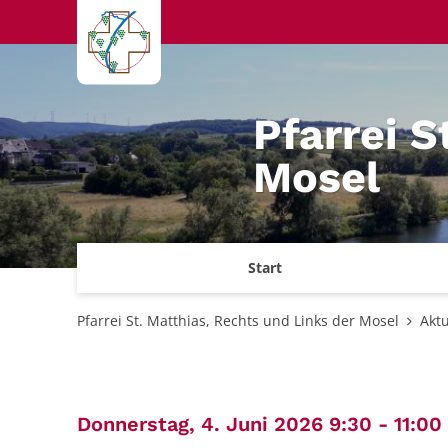
Zum Inhalt springen
Pfarrei S
Mosel
Start
Pfarrei St. Matthias, Rechts und Links der Mosel
Aktu
:
Donnerstag, 4. Juni 2026 9:30 - 11:00