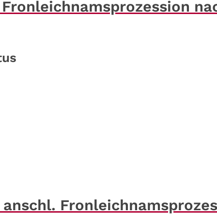
l. Fronleichnamsprozession na
tus
, anschl. Fronleichnamsproze