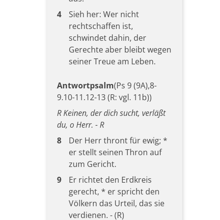
4
Sieh her: Wer nicht
rechtschaffen ist,
schwindet dahin, der
Gerechte aber bleibt wegen
seiner Treue am Leben.
Antwortpsalm
(Ps 9 (9A),8-
9.10-11.12-13 (R: vgl. 11b))
R Keinen, der dich sucht, verläßt
du, o Herr. - R
8
Der Herr thront für ewig; *
er stellt seinen Thron auf
zum Gericht.
9
Er richtet den Erdkreis
gerecht, * er spricht den
Völkern das Urteil, das sie
verdienen. - (R)