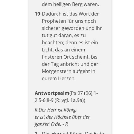
dem heiligen Berg waren.
19
Dadurch ist das Wort der
Propheten für uns noch
sicherer geworden und ihr
tut gut daran, es zu
beachten; denn es ist ein
Licht, das an einem
finsteren Ort scheint, bis
der Tag anbricht und der
Morgenstern aufgeht in
eurem Herzen.
Antwortpsalm
(Ps 97 (96),1-
2.5-6.8-9 (R: vgl. 1a.9a))
R Der Herr ist König,
er ist der Höchste über der
ganzen Erde. - R
1
Der Herr ist König. Die Erde