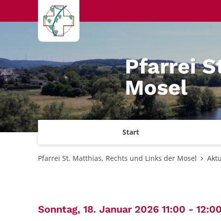
Zum Inhalt springen
Pfarrei S
Mosel
Start
Pfarrei St. Matthias, Rechts und Links der Mosel
Aktu
Sonntag, 18. Januar 2026 11:00 - 12:0