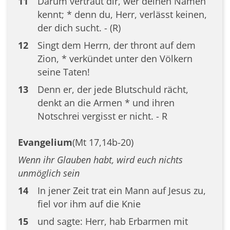
11
Darum vertraut dir, wer deinen Namen
kennt; * denn du, Herr, verlässt keinen,
der dich sucht. - (R)
12
Singt dem Herrn, der thront auf dem
Zion, * verkündet unter den Völkern
seine Taten!
13
Denn er, der jede Blutschuld rächt,
denkt an die Armen * und ihren
Notschrei vergisst er nicht. - R
Evangelium
(Mt 17,14b-20)
Wenn ihr Glauben habt, wird euch nichts
unmöglich sein
14
In jener Zeit trat ein Mann auf Jesus zu,
fiel vor ihm auf die Knie
15
und sagte: Herr, hab Erbarmen mit