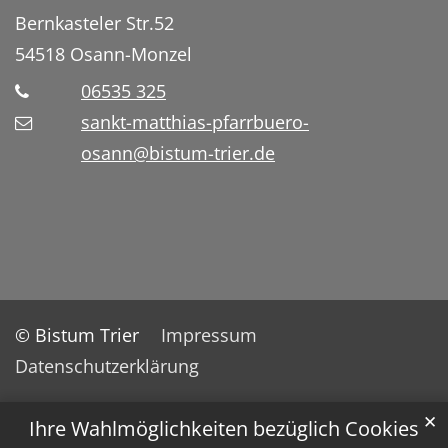
Bernkasteler Str.52
54518
Osann-Monzel
06535 325
sankt-matthias-pfarrbuero-
osann@bistum-trier.de
© Bistum Trier
Impressum
Datenschutzerklärung
✕
Ihre Wahlmöglichkeiten bezüglich Cookies