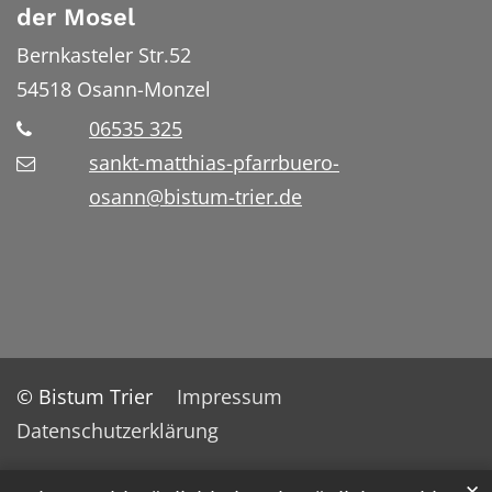
der Mosel
Bernkasteler Str.52
54518
Osann-Monzel
06535 325
sankt-matthias-pfarrbuero-
osann@bistum-trier.de
© Bistum Trier
Impressum
Datenschutzerklärung
✕