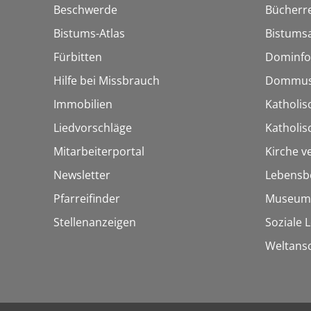
Beschwerde
Bücherre
Bistums-Atlas
Bistumsa
Fürbitten
Dominfo
Hilfe bei Missbrauch
Dommus
Immobilien
Katholis
Liedvorschläge
Katholi
Mitarbeiterportal
Kirche v
Newsletter
Lebensb
Pfarreifinder
Museum
Stellenanzeigen
Soziale 
Weltans