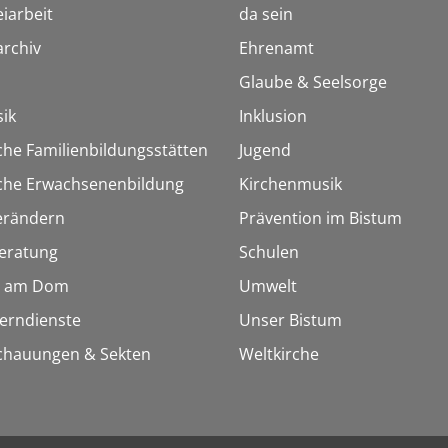
iarbeit
da sein
rchiv
Ehrenamt
Glaube & Seelsorge
ik
Inklusion
che Familienbildungsstätten
Jugend
sche Erwachsenenbildung
Kirchenmusik
erändern
Prävention im Bistum
eratung
Schulen
 am Dom
Umwelt
Lerndienste
Unser Bistum
chauungen & Sekten
Weltkirche