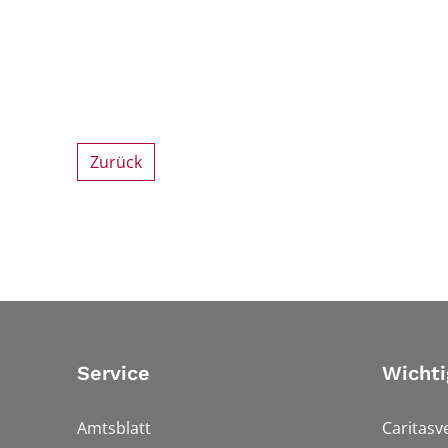
Zurück
Service
Wichti
Amtsblatt
Caritasv