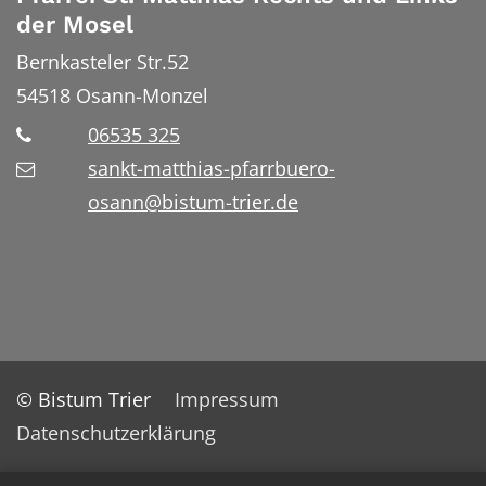
der Mosel
Bernkasteler Str.52
54518
Osann-Monzel
06535 325
sankt-matthias-pfarrbuero-
osann@bistum-trier.de
© Bistum Trier
Impressum
Datenschutzerklärung