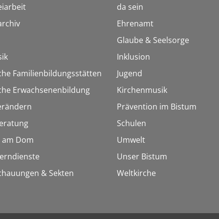
iarbeit
da sein
rchiv
Ehrenamt
Glaube & Seelsorge
ik
Inklusion
che Familienbildungsstätten
Jugend
sche Erwachsenenbildung
Kirchenmusik
erändern
Prävention im Bistum
eratung
Schulen
 am Dom
Umwelt
Lerndienste
Unser Bistum
chauungen & Sekten
Weltkirche