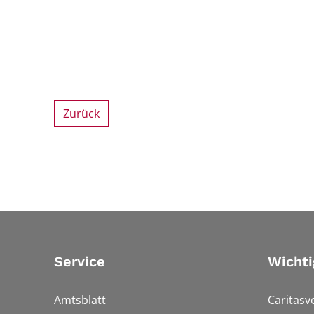
Zurück
Service
Wichti
Amtsblatt
Caritasv