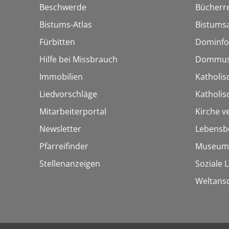
Beschwerde
Bücherre
Bistums-Atlas
Bistumsa
Fürbitten
Dominfo
Hilfe bei Missbrauch
Dommus
Immobilien
Katholis
Liedvorschläge
Katholi
Mitarbeiterportal
Kirche v
Newsletter
Lebensb
Pfarreifinder
Museum
Stellenanzeigen
Soziale 
Weltans