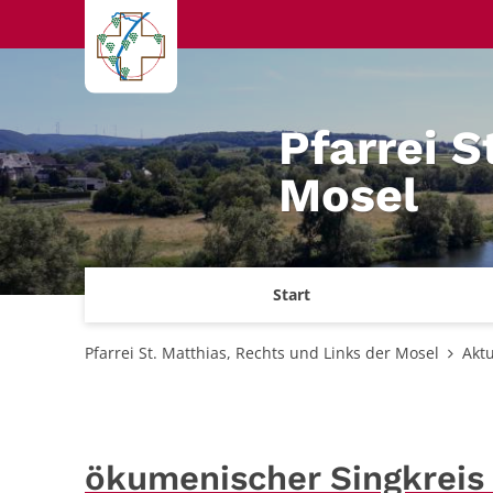
Zum Inhalt springen
Pfarrei S
Mosel
Start
Pfarrei St. Matthias, Rechts und Links der Mosel
Aktu
ökumenischer Singkreis