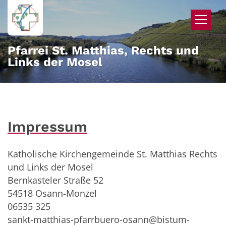
Zum Inhalt springen
Pfarrei St. Matthias, Rechts und
Links der Mosel
Impressum
Katholische Kirchengemeinde St. Matthias Rechts
und Links der Mosel
Bernkasteler Straße 52
54518 Osann-Monzel
06535 325
sankt-matthias-pfarrbuero-osann@bistum-