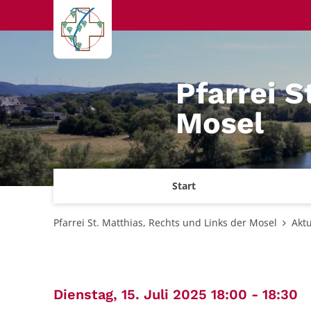
Zum Inhalt springen
Pfarrei S
Mosel
Start
Pfarrei St. Matthias, Rechts und Links der Mosel
Aktu
:
Dienstag, 15. Juli 2025 18:00 - 18:30