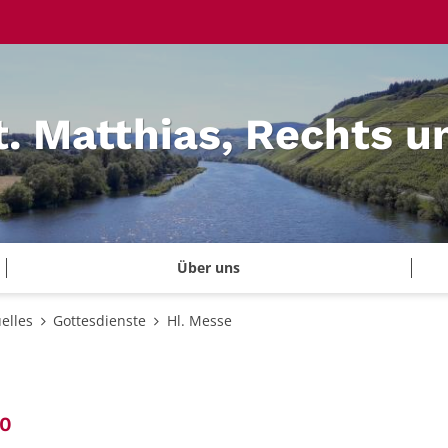
t. Matthias, Rechts u
Über uns
elles
Gottesdienste
Hl. Messe
:
30