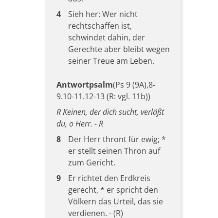
4
Sieh her: Wer nicht
rechtschaffen ist,
schwindet dahin, der
Gerechte aber bleibt wegen
seiner Treue am Leben.
Antwortpsalm
(Ps 9 (9A),8-
9.10-11.12-13 (R: vgl. 11b))
R Keinen, der dich sucht, verläßt
du, o Herr. - R
8
Der Herr thront für ewig; *
er stellt seinen Thron auf
zum Gericht.
9
Er richtet den Erdkreis
gerecht, * er spricht den
Völkern das Urteil, das sie
verdienen. - (R)