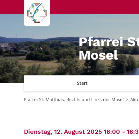
Zum Inhalt springen
Pfarrei S
Mosel
Start
Pfarrei St. Matthias, Rechts und Links der Mosel
Aktu
Dienstag, 12. August 2025 18:00 - 18: