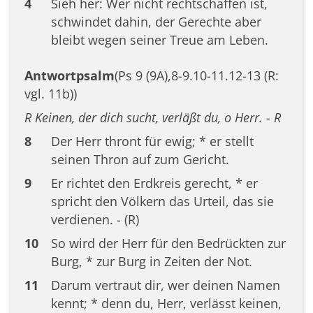
4
Sieh her: Wer nicht rechtschaffen ist,
schwindet dahin, der Gerechte aber
bleibt wegen seiner Treue am Leben.
Antwortpsalm
(Ps 9 (9A),8-9.10-11.12-13 (R:
vgl. 11b))
R Keinen, der dich sucht, verläßt du, o Herr. - R
8
Der Herr thront für ewig; * er stellt
seinen Thron auf zum Gericht.
9
Er richtet den Erdkreis gerecht, * er
spricht den Völkern das Urteil, das sie
verdienen. - (R)
10
So wird der Herr für den Bedrückten zur
Burg, * zur Burg in Zeiten der Not.
11
Darum vertraut dir, wer deinen Namen
kennt; * denn du, Herr, verlässt keinen,