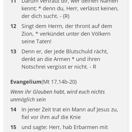
11
Darum vertraut dir, wer deinen Namen
kennt; * denn du, Herr, verlässt keinen,
der dich sucht. - (R)
12
Singt dem Herrn, der thront auf dem
Zion, * verkündet unter den Völkern
seine Taten!
13
Denn er, der jede Blutschuld rächt,
denkt an die Armen * und ihren
Notschrei vergisst er nicht. - R
Evangelium
(Mt 17,14b-20)
Wenn ihr Glauben habt, wird euch nichts
unmöglich sein
14
In jener Zeit trat ein Mann auf Jesus zu,
fiel vor ihm auf die Knie
15
und sagte: Herr, hab Erbarmen mit