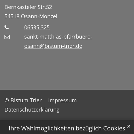
Bernkasteler Str.52
54518
Osann-Monzel
06535 325
sankt-matthias-pfarrbuero-
osann@bistum-trier.de
© Bistum Trier
Impressum
Datenschutzerklärung
✕
Ihre Wahlmöglichkeiten bezüglich Cookies