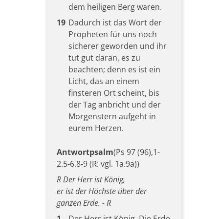
dem heiligen Berg waren.
19
Dadurch ist das Wort der
Propheten für uns noch
sicherer geworden und ihr
tut gut daran, es zu
beachten; denn es ist ein
Licht, das an einem
finsteren Ort scheint, bis
der Tag anbricht und der
Morgenstern aufgeht in
eurem Herzen.
Antwortpsalm
(Ps 97 (96),1-
2.5-6.8-9 (R: vgl. 1a.9a))
R Der Herr ist König,
er ist der Höchste über der
ganzen Erde. - R
1
Der Herr ist König. Die Erde