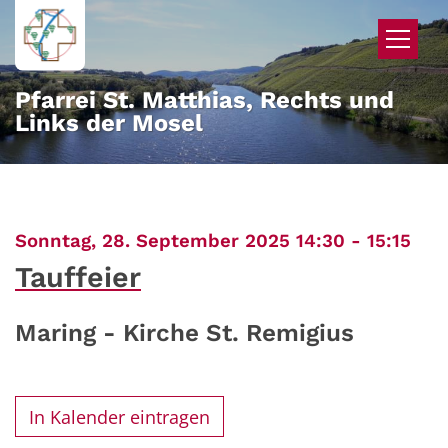
Zum Inhalt springen
Pfarrei St. Matthias, Rechts und
Links der Mosel
:
Sonntag, 28. September 2025 14:30 - 15:15
Tauffeier
Maring - Kirche St. Remigius
In Kalender eintragen