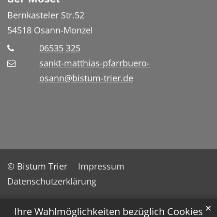
Bernkasteler Str.52
54518
Osann-Monzel
06535 325
sankt-matthias-pfarrbuero-
osann@bistum-trier.de
© Bistum Trier
Impressum
Datenschutzerklärung
✕
Ihre Wahlmöglichkeiten bezüglich Cookies