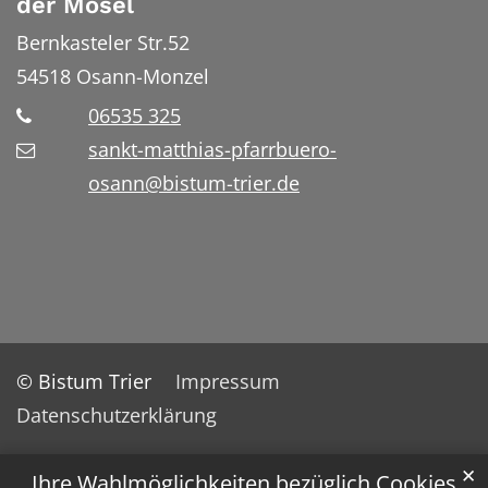
der Mosel
Bernkasteler Str.52
54518
Osann-Monzel
06535 325
sankt-matthias-pfarrbuero-
osann@bistum-trier.de
© Bistum Trier
Impressum
Datenschutzerklärung
✕
Ihre Wahlmöglichkeiten bezüglich Cookies